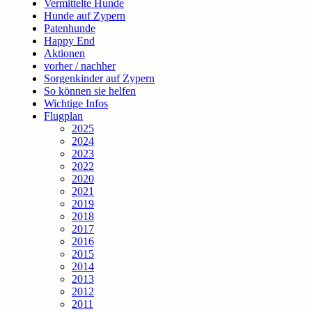
Vermittelte Hunde
Hunde auf Zypern
Patenhunde
Happy End
Aktionen
vorher / nachher
Sorgenkinder auf Zypern
So können sie helfen
Wichtige Infos
Flugplan
2025
2024
2023
2022
2020
2021
2019
2018
2017
2016
2015
2014
2013
2012
2011