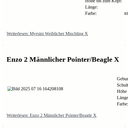
Höhe bis zum Kopf:
Länge:
Farbe:
tr
Weiterlesen: Myrsini Weiblicher Mischling X
Enzo 2 Männlicher Pointer/Beagle X
Gebur
Schul
Höhe 
Länge
Farbe
Weiterlesen: Enzo 2 Männlicher Pointer/Beagle X