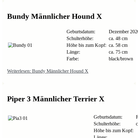
Bundy Männlicher Hound X
Geburtsdatum:
Dezember 202
Schulterhöhe:
ca. 48 cm
Höhe bis zum Kopf:
ca. 58 cm
Länge:
ca. 75 cm
Farbe:
black/brown
Weiterlesen: Bundy Männlicher Hound X
Piper 3 Männlicher Terrier X
Geburtsdatum:
F
Schulterhöhe:
c
Höhe bis zum Kopf:
Länge: