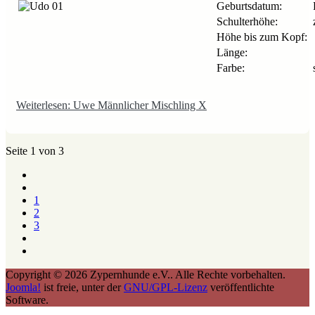
Geburtsdatum:
Schulterhöhe:
z
Höhe bis zum Kopf:
Länge:
Farbe:
Weiterlesen: Uwe Männlicher Mischling X
Seite 1 von 3
1
2
3
Copyright © 2026 Zypernhunde e.V.. Alle Rechte vorbehalten.
Joomla!
ist freie, unter der
GNU/GPL-Lizenz
veröffentlichte
Software.