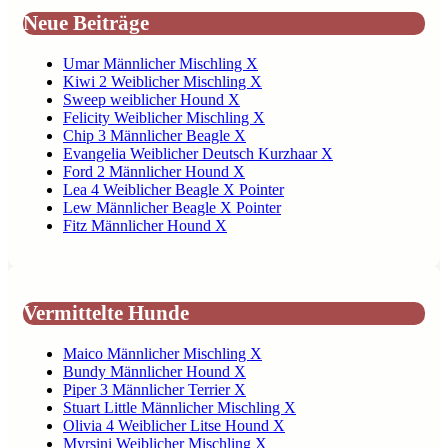
Neue Beiträge
Umar Männlicher Mischling X
Kiwi 2 Weiblicher Mischling X
Sweep weiblicher Hound X
Felicity Weiblicher Mischling X
Chip 3 Männlicher Beagle X
Evangelia Weiblicher Deutsch Kurzhaar X
Ford 2 Männlicher Hound X
Lea 4 Weiblicher Beagle X Pointer
Lew Männlicher Beagle X Pointer
Fitz Männlicher Hound X
Vermittelte Hunde
Maico Männlicher Mischling X
Bundy Männlicher Hound X
Piper 3 Männlicher Terrier X
Stuart Little Männlicher Mischling X
Olivia 4 Weiblicher Litse Hound X
Myrsini Weiblicher Mischling X