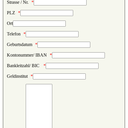
Strasse / Nr.
PLZ
Ort
Telefon
Geburtsdatum
Kontonummer/ IBAN
Bankleitzahl/ BIC
Geldinstitut