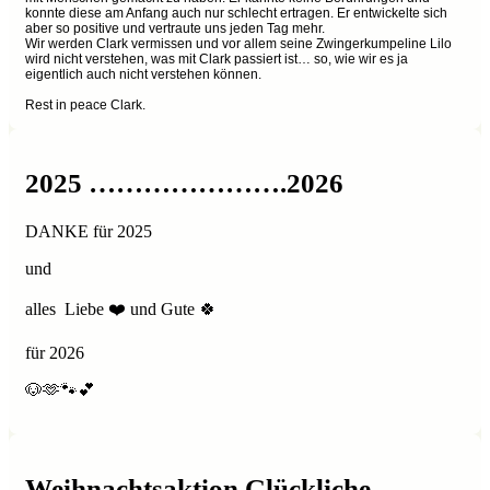
konnte diese am Anfang auch nur schlecht ertragen. Er entwickelte sich
aber so positive und vertraute uns jeden Tag mehr.
Wir werden Clark vermissen und vor allem seine Zwingerkumpeline Lilo
wird nicht verstehen, was mit Clark passiert ist… so, wie wir es ja
eigentlich auch nicht verstehen können.
Rest in peace Clark.
2025 ………………….2026
DANKE für 2025
und
alles Liebe ❤️ und Gute 🍀
für 2026
🐶🫶🐾💕
Weihnachtsaktion Glückliche