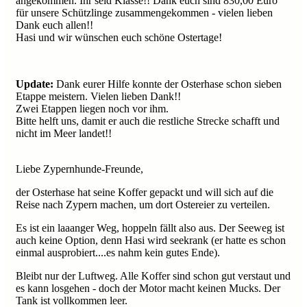
angekommen. Ihr seid Klasse!! Dank euch sind 830,00 Euro
für unsere Schützlinge zusammengekommen - vielen lieben
Dank euch allen!!
Hasi und wir wünschen euch schöne Ostertage!
Update:
Dank eurer Hilfe konnte der Osterhase schon sieben
Etappe meistern. Vielen lieben Dank!!
Zwei Etappen liegen noch vor ihm.
Bitte helft uns, damit er auch die restliche Strecke schafft und
nicht im Meer landet!!
Liebe Zypernhunde-Freunde,
der Osterhase hat seine Koffer gepackt und will sich auf die
Reise nach Zypern machen, um dort Ostereier zu verteilen.
Es ist ein laaanger Weg, hoppeln fällt also aus. Der Seeweg ist
auch keine Option, denn Hasi wird seekrank (er hatte es schon
einmal ausprobiert....es nahm kein gutes Ende).
Bleibt nur der Luftweg. Alle Koffer sind schon gut verstaut und
es kann losgehen - doch der Motor macht keinen Mucks. Der
Tank ist vollkommen leer.