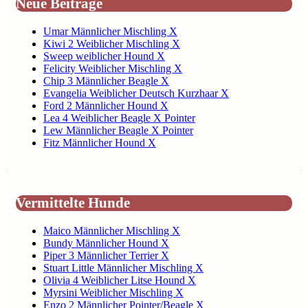
Neue Beiträge
Umar Männlicher Mischling X
Kiwi 2 Weiblicher Mischling X
Sweep weiblicher Hound X
Felicity Weiblicher Mischling X
Chip 3 Männlicher Beagle X
Evangelia Weiblicher Deutsch Kurzhaar X
Ford 2 Männlicher Hound X
Lea 4 Weiblicher Beagle X Pointer
Lew Männlicher Beagle X Pointer
Fitz Männlicher Hound X
Vermittelte Hunde
Maico Männlicher Mischling X
Bundy Männlicher Hound X
Piper 3 Männlicher Terrier X
Stuart Little Männlicher Mischling X
Olivia 4 Weiblicher Litse Hound X
Myrsini Weiblicher Mischling X
Enzo 2 Männlicher Pointer/Beagle X