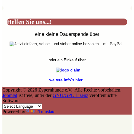
Helfen Sie uns...!
eine kleine Dauerspende über
oder ein Einkauf über
weitere Info´s hier..
Copyright © 2026 Zypernhunde e.V.. Alle Rechte vorbehalten.
Joomla!
ist freie, unter der
GNU/GPL-Lizenz
veröffentlichte
Software.
Powered by
Translate