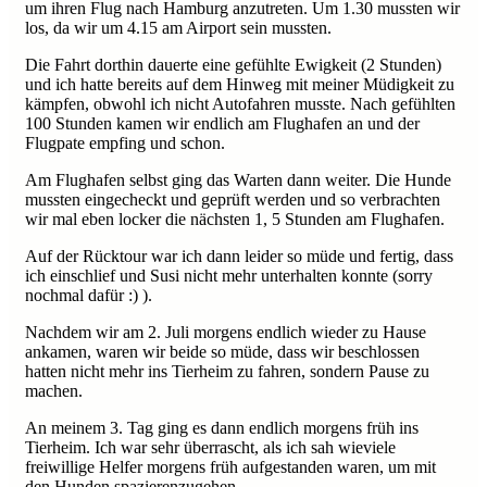
um ihren Flug nach Hamburg anzutreten. Um 1.30 mussten wir
los, da wir um 4.15 am Airport sein mussten.
Die Fahrt dorthin dauerte eine gefühlte Ewigkeit (2 Stunden)
und ich hatte bereits auf dem Hinweg mit meiner Müdigkeit zu
kämpfen, obwohl ich nicht Autofahren musste. Nach gefühlten
100 Stunden kamen wir endlich am Flughafen an und der
Flugpate empfing und schon.
Am Flughafen selbst ging das Warten dann weiter. Die Hunde
mussten eingecheckt und geprüft werden und so verbrachten
wir mal eben locker die nächsten 1, 5 Stunden am Flughafen.
Auf der Rücktour war ich dann leider so müde und fertig, dass
ich einschlief und Susi nicht mehr unterhalten konnte (sorry
nochmal dafür :) ).
Nachdem wir am 2. Juli morgens endlich wieder zu Hause
ankamen, waren wir beide so müde, dass wir beschlossen
hatten nicht mehr ins Tierheim zu fahren, sondern Pause zu
machen.
An meinem 3. Tag ging es dann endlich morgens früh ins
Tierheim. Ich war sehr überrascht, als ich sah wieviele
freiwillige Helfer morgens früh aufgestanden waren, um mit
den Hunden spazierenzugehen.