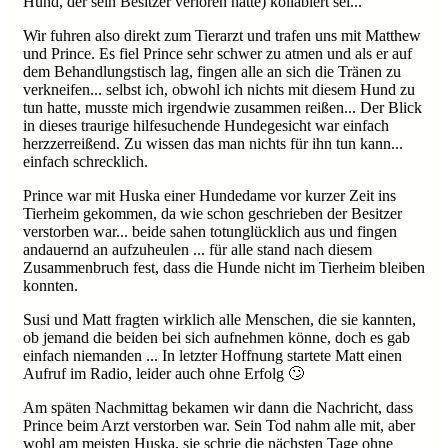
Hund, der sein Besitzer verloren hatte) kollabiert sei...
Wir fuhren also direkt zum Tierarzt und trafen uns mit Matthew
und Prince. Es fiel Prince sehr schwer zu atmen und als er auf
dem Behandlungstisch lag, fingen alle an sich die Tränen zu
verkneifen... selbst ich, obwohl ich nichts mit diesem Hund zu
tun hatte, musste mich irgendwie zusammen reißen... Der Blick
in dieses traurige hilfesuchende Hundegesicht war einfach
herzzerreißend. Zu wissen das man nichts für ihn tun kann...
einfach schrecklich.
Prince war mit Huska einer Hundedame vor kurzer Zeit ins
Tierheim gekommen, da wie schon geschrieben der Besitzer
verstorben war... beide sahen totunglücklich aus und fingen
andauernd an aufzuheulen ... für alle stand nach diesem
Zusammenbruch fest, dass die Hunde nicht im Tierheim bleiben
konnten.
Susi und Matt fragten wirklich alle Menschen, die sie kannten,
ob jemand die beiden bei sich aufnehmen könne, doch es gab
einfach niemanden ... In letzter Hoffnung startete Matt einen
Aufruf im Radio, leider auch ohne Erfolg 🙄
Am späten Nachmittag bekamen wir dann die Nachricht, dass
Prince beim Arzt verstorben war. Sein Tod nahm alle mit, aber
wohl am meisten Huska, sie schrie die nächsten Tage ohne