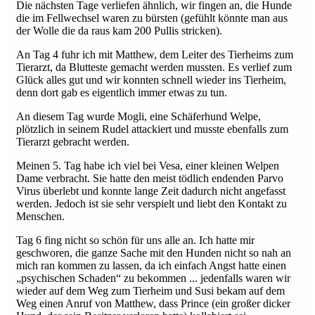
Die nächsten Tage verliefen ähnlich, wir fingen an, die Hunde
die im Fellwechsel waren zu bürsten (gefühlt könnte man aus
der Wolle die da raus kam 200 Pullis stricken).
An Tag 4 fuhr ich mit Matthew, dem Leiter des Tierheims zum
Tierarzt, da Blutteste gemacht werden mussten. Es verlief zum
Glück alles gut und wir konnten schnell wieder ins Tierheim,
denn dort gab es eigentlich immer etwas zu tun.
An diesem Tag wurde Mogli, eine Schäferhund Welpe,
plötzlich in seinem Rudel attackiert und musste ebenfalls zum
Tierarzt gebracht werden.
Meinen 5. Tag habe ich viel bei Vesa, einer kleinen Welpen
Dame verbracht. Sie hatte den meist tödlich endenden Parvo
Virus überlebt und konnte lange Zeit dadurch nicht angefasst
werden. Jedoch ist sie sehr verspielt und liebt den Kontakt zu
Menschen.
Tag 6 fing nicht so schön für uns alle an. Ich hatte mir
geschworen, die ganze Sache mit den Hunden nicht so nah an
mich ran kommen zu lassen, da ich einfach Angst hatte einen
„psychischen Schaden“ zu bekommen ... jedenfalls waren wir
wieder auf dem Weg zum Tierheim und Susi bekam auf dem
Weg einen Anruf von Matthew, dass Prince (ein großer dicker