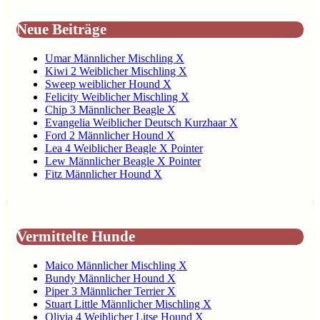
Neue Beiträge
Umar Männlicher Mischling X
Kiwi 2 Weiblicher Mischling X
Sweep weiblicher Hound X
Felicity Weiblicher Mischling X
Chip 3 Männlicher Beagle X
Evangelia Weiblicher Deutsch Kurzhaar X
Ford 2 Männlicher Hound X
Lea 4 Weiblicher Beagle X Pointer
Lew Männlicher Beagle X Pointer
Fitz Männlicher Hound X
Vermittelte Hunde
Maico Männlicher Mischling X
Bundy Männlicher Hound X
Piper 3 Männlicher Terrier X
Stuart Little Männlicher Mischling X
Olivia 4 Weiblicher Litse Hound X