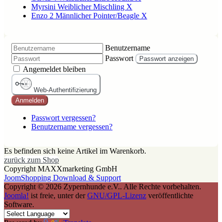
Myrsini Weiblicher Mischling X
Enzo 2 Männlicher Pointer/Beagle X
Benutzername
Passwort
Passwort anzeigen
Angemeldet bleiben
Web-Authentifizierung
Anmelden
Passwort vergessen?
Benutzername vergessen?
Es befinden sich keine Artikel im Warenkorb.
zurück zum Shop
Copyright MAXXmarketing GmbH
JoomShopping Download & Support
Copyright © 2026 Zypernhunde e.V.. Alle Rechte vorbehalten.
Joomla!
ist freie, unter der
GNU/GPL-Lizenz
veröffentlichte
Software.