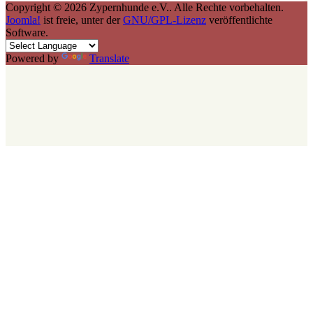
Copyright © 2026 Zypernhunde e.V.. Alle Rechte vorbehalten.
Joomla!
ist freie, unter der
GNU/GPL-Lizenz
veröffentlichte
Software.
Powered by
Translate